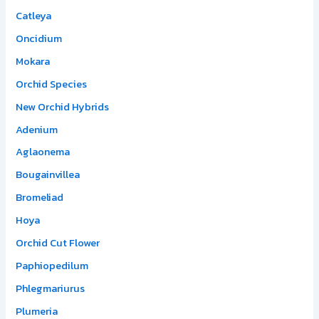
Catleya
Oncidium
Mokara
Orchid Species
New Orchid Hybrids
Adenium
Aglaonema
Bougainvillea
Bromeliad
Hoya
Orchid Cut Flower
Paphiopedilum
Phlegmariurus
Plumeria